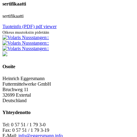
sertifikaatti
sertifikaatti
Tuoteinfo (PDF)
pdf viewer
Oikeus muutoksiin pidetään
Osoite
Heinrich Eggersmann
Futtermittelwerke GmbH
Bruchweg 11
32699 Extertal
Deutschland
Yhteydenotto
Tel: 0 57 51 / 1 79 3-0
Fax: 0 57 51 / 1 79 3-19
E-Mail:
info@eggersmann.info