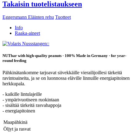
Takaisin tuotelistaukseen
Eggersmann Eläinten rehu
Tuotteet
Info
Raaka-aineet
NUTbar with high-quality peanuts · 100% Made in Germany · for year-
round feeding
Pähkinätankomme tarjoavat siivekkäille vierailijoillesi tärkeitä
ravintoaineita, ja se on luonnossa eläville linnuille energiapitoinen
herkkupala.
- kaikille lintulajeille
- ympärivuotiseen ruokintaan
- sisältää tärkeitä rasvahappoja
- energiapitoinen
Maapähkinä
Öljyt ja rasvat